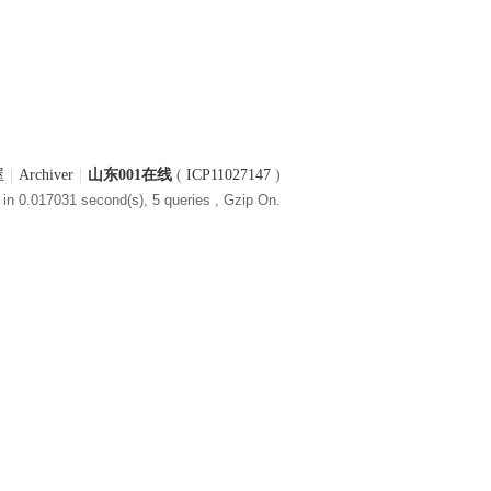
屋
|
Archiver
|
山东001在线
(
ICP11027147
)
in 0.017031 second(s), 5 queries , Gzip On.