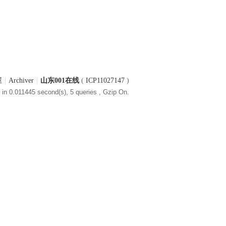
屋
|
Archiver
|
山东001在线
(
ICP11027147
)
in 0.011445 second(s), 5 queries , Gzip On.