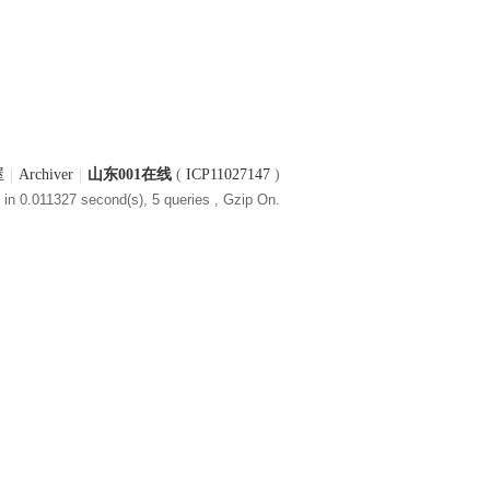
屋
|
Archiver
|
山东001在线
(
ICP11027147
)
in 0.011327 second(s), 5 queries , Gzip On.