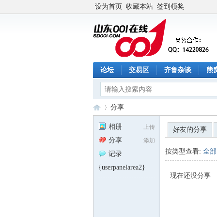
设为首页
收藏本站
签到领奖
论坛
交易区
齐鲁杂谈
熊
分享
相册
上传
好友的分享
分享
添加
山
›
按类型查看:
全部
记录
{userpanelarea2}
现在还没分享