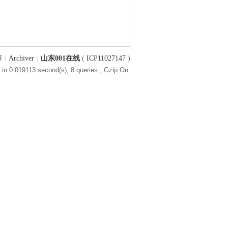
屋
|
Archiver
|
山东001在线
(
ICP11027147
)
in 0.019113 second(s), 8 queries , Gzip On.