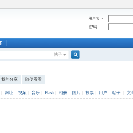
用户名
密码
窝
帖子
搜
我的分享
随便看看
索
|
网址
|
视频
|
音乐
|
Flash
|
相册
|
图片
|
投票
|
用户
|
帖子
|
文