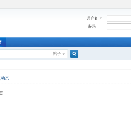
用户名
密码
窝
帖子
搜
点动态
索
态