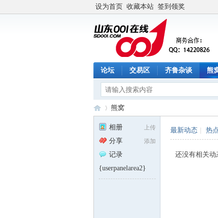
设为首页
收藏本站
签到领奖
论坛
交易区
齐鲁杂谈
熊
熊窝
相册
上传
最新动态
|
热
分享
添加
山
›
记录
还没有相关动
{userpanelarea2}