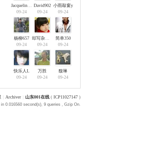
Jacqueline季
David902
小雨敲窗y
09-24
09-24
09-24
杨柳657
却写杂布计
简单350
09-24
09-24
09-24
快乐人L
万胜
馥琳
09-24
09-24
09-24
屋
|
Archiver
|
山东001在线
(
ICP11027147
)
in 0.016560 second(s), 9 queries , Gzip On.