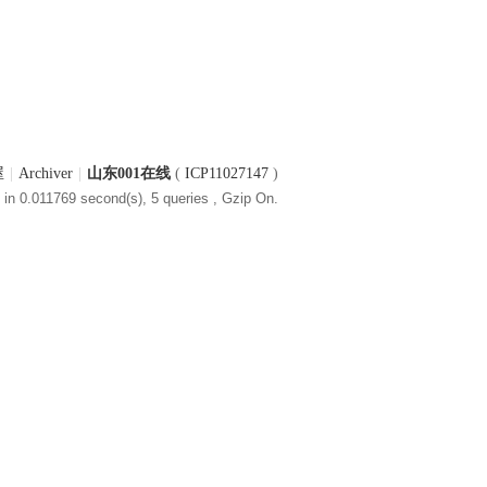
屋
|
Archiver
|
山东001在线
(
ICP11027147
)
in 0.011769 second(s), 5 queries , Gzip On.