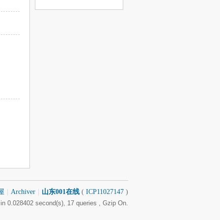
息
屋
|
Archiver
|
山东001在线
(
ICP11027147
)
in 0.028402 second(s), 17 queries , Gzip On.