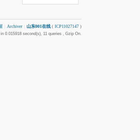
屋
|
Archiver
|
山东001在线
(
ICP11027147
)
in 0.015918 second(s), 11 queries , Gzip On.