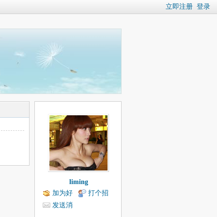
立即注册
登录
liming
加为好
打个招
友
呼
发送消
息