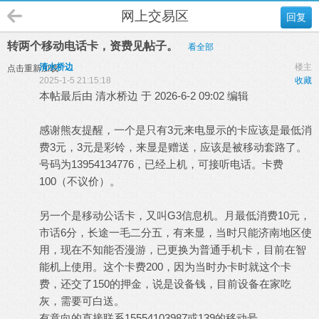
网上交易区
回复
转两个移动电话卡，资费见帖子。
看全部
清水桥边
楼主
点击重新加载
2025-1-5 21:15:18
收藏
本帖最后由 清水桥边 于 2026-6-2 09:02 编辑
感谢熊友提醒，一个是只有3元来电显示的卡应该是最低消
费3元，3元是彩铃，来显是赠送，应该是被移动套路了。
号码为13954134776，已经上机，可接听电话。卡费
100（不议价）。
另一个是移动公话卡，又叫G3信息机。月最低消费10元，
市话6分，长途一毛二分五，有来显，当时只能济南地区使
用，现在不知能否漫游，已更换为普通手机卡，目前在智
能机上使用。这个卡费200，因为当时办卡时就这个卡
费，还交了150的押金，说是设备钱，目前设备在家吃
灰，需要可白送。
有意向的直接联系15554103987或139的移动号。