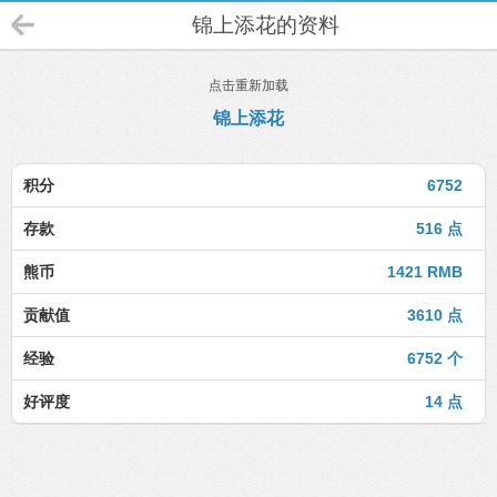
锦上添花的资料
点击重新加载
锦上添花
积分
6752
存款
516 点
熊币
1421 RMB
贡献值
3610 点
经验
6752 个
好评度
14 点