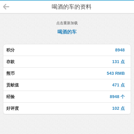
喝酒的车的资料
点击重新加载
喝酒的车
积分
8948
存款
131 点
熊币
543 RMB
贡献值
471 点
经验
8948 个
好评度
102 点