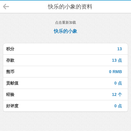
快乐的小象的资料
点击重新加载
快乐的小象
积分
13
存款
13 点
熊币
0 RMB
贡献值
0 点
经验
12 个
好评度
0 点