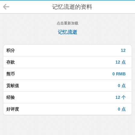
记忆流逝的资料
点击重新加载
记忆流逝
积分
12
存款
12 点
熊币
0 RMB
贡献值
0 点
经验
12 个
好评度
0 点