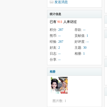
发送消息
统计信息
已有
911
人来访过
积分:
287
存款:
--
熊币:
--
贡献值:
1
经验:
287
好评度:
--
好友:
2
主题:
30
日志:
--
相册:
1
分享:
--
相册
图片数: 1