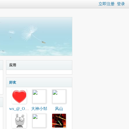
立即注册
登录
应用
好友
wx_@_O2S5u
大神小邹
风山