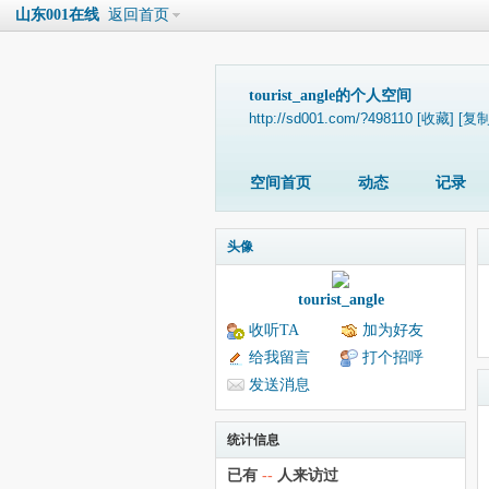
山东001在线
返回首页
tourist_angle的个人空间
http://sd001.com/?498110
[收藏]
[复制
空间首页
动态
记录
头像
tourist_angle
收听TA
加为好友
给我留言
打个招呼
发送消息
统计信息
已有
--
人来访过