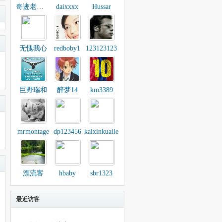
奇迹老小子
daixxxx
Hussar
无愧我心
redboby1
123123123
巨野瑞和
醉梦14
km3389
mrmontage
dp123456
kaixinkuaile
漂流客
hbaby
sbr1323
最近访客