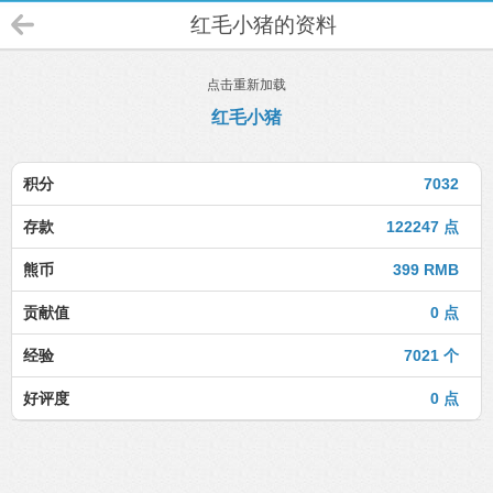
红毛小猪的资料
点击重新加载
红毛小猪
积分
7032
存款
122247 点
熊币
399 RMB
贡献值
0 点
经验
7021 个
好评度
0 点