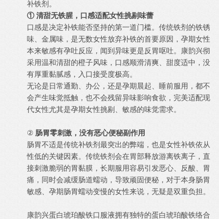
补铁剂。
① 清甜无铁腥，口感适配女性挑剔味蕾
口感是决定补铁能否坚持的第一道门槛。传统铁剂的铁锈
味、金属味，是无数女性放弃补铁的首要原因，孕期女性
本来敏感有孕吐反应，闻到异味更是反胃呕吐。康韵兴彻
采用温和清甜的橙子风味，口感顺滑清爽、甜度适中，没
有厚重黏腻感，入口接受度极高。
无论是日常通勤、办公，还是孕期晨起、睡前服用，都不
会产生味觉抵触，也不会残留异味影响食欲，完美适配现
代女性尤其是孕期女性挑剔、敏感的味觉需求。
②
肠胃零刺激，没有恶心便秘副作用
肠胃不适是传统补铁剂最突出的弊端，也是女性补铁依从
性低的关键因素。传统铁剂会在胃部释放游离铁离子，直
接刺激脆弱的胃黏膜，长期服用容易引发恶心、反酸、胃
痛，同时会减缓肠道蠕动，导致顽固便秘，对于本身肠胃
敏感、孕期肠胃蠕动变慢的女性来说，无疑是双重负担。
康韵兴蛋白琥珀酸铁口服液拥有独特的蛋白琥珀酸铁络合