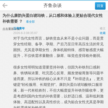
齐鲁杂谈
回复
为什么康韵兴蛋白琥珀铁，从口感和体验上更贴合现代女性
补铁需要 ？
看全部
三号青年
楼主
点击重新加载
2026-6-3 08:35:07
收藏
对于当代女性而言，缺铁贫血从来不是小众问题，而是贯
穿女性经期、备孕、孕期、产后乃至日常高压生活的常见
困扰。尤其是孕期女性，身体机能特殊、感官敏感度大幅
提升，不仅铁需求量翻倍，肠胃、味觉也变得格外脆弱。
很多女性明明知道需要坚持补铁，但因为补铁剂口感刺
鼻、铁锈味浓重、吃完恶心反胃、频发便秘胃胀等问题半
途而废。所以补铁的核心从来不只是
『
补得进去
』
，更关
键是“轻松服用、长期坚持”。康韵兴蛋白琥珀酸铁口服溶
液，新一代有机铁剂，不但大幅度提升补铁剂吸收率，更
是考虑到国内女性的补铁需要，以舒适口感、温和低刺激
体验、高适配性以及高性价比，成为贴合女性尤其是孕期
女性需求的补铁优选。