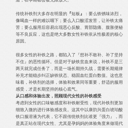
传统补铁剂大多存在明显的
『
短板
』
：要么铁锈味浓烈，
像喝血一样的难以咽下；要么入口酸涩发苦，让补铁太痛
苦；要么服用后容易出现恶心反酸、胃部隐痛、腹胀便秘
等不良反应，这也是绝大多数女性补铁依从性极差的核心
原因。
很多女性的补铁之路，都陷入了『想补不敢补、补了坚持
不住』的恶性循环。但是对于缺铁贫血来说，补铁不是三
两天就完成任务了，而是一场长期持久战，需要长期规律
补充才能稳步纠正缺铁状态、稳固血红蛋白数值。这也意
味着，补铁剂的选择，体验和效果同等重要，舒适的服用
感受，才是长期坚持的核心底气。
从口感和体验出发，照顾现代女性的补铁感受
考虑到女性的口味敏感度和补铁耐受性，现代补铁剂更加
细致入微的进行体验感改良。这其中以康韵兴蛋白琥珀酸
铁口服溶液为代表，它不跟传统铁剂比谁更『强力』，而
是真正站在现代女性、尤其是孕妈妈的体验角度来做现代