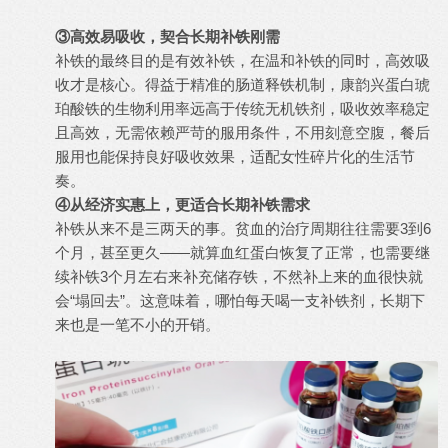
③高效易吸收，契合长期补铁刚需
补铁的最终目的是有效补铁，在温和补铁的同时，高效吸
收才是核心。得益于精准的肠道释铁机制，康韵兴蛋白琥
珀酸铁的生物利用率远高于传统无机铁剂，吸收效率稳定
且高效，无需依赖严苛的服用条件，不用刻意空腹，餐后
服用也能保持良好吸收效果，适配女性碎片化的生活节
奏。
④从经济实惠上，更适合长期补铁需求
补铁从来不是三两天的事。贫血的治疗周期往往需要3到6
个月，甚至更久——就算血红蛋白恢复了正常，也需要继
续补铁3个月左右来补充储存铁，不然补上来的血很快就
会“塌回去”。这意味着，哪怕每天喝一支补铁剂，长期下
来也是一笔不小的开销。