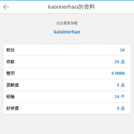
kaixinerhao的资料
点击重新加载
kaixinerhao
积分
16
存款
16 点
熊币
0 RMB
贡献值
0 点
经验
14 个
好评度
0 点